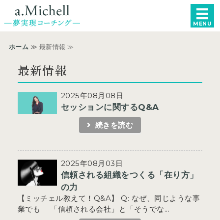
a.Michell −統
MENU
ホーム
ホーム
≫ 最新情報 ≫
女性起業家・個人事業主向け
最新情報
エグゼクティブ向け
2025年08月08日
セッションに関するQ&A
コーチ紹介
続きを読む
申し込み・お問い合わせ
2025年08月03日
信頼される組織をつくる「在り方」
の力
【ミッチェル教えて！Q&A】 Q: なぜ、同じような事
業でも 「信頼される会社」と「そうでな...