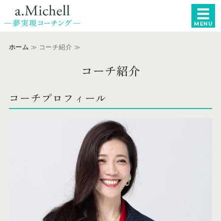
a.Michell −統
MENU
ホーム
ホーム
≫ コーチ紹介 ≫
女性起業家・個人事業主向け
コーチ紹介
エグゼクティブ向け
コーチプロフィール
コーチ紹介
申し込み・お問い合わせ