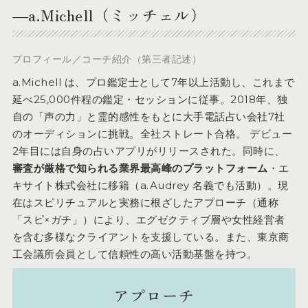
―a.Michell（ミッチェル）
プロフィール／コーチ紹介（第三者記述）
a.Michell は、プロ鑑定士として7年以上活動し、これまで
延べ25,000件程の鑑定・セッションに従事。2018年、独
自の「声の力」と霊的感性をもとに大手電話占い会社7社
のオーディションに挑戦。全社ストレート合格。 デビュー
2年目には自身の占いアプリがリリースされた。同時に、
審査が厳格で知られる業界最高峰のプラットフォーム
・エ
キサイト株式会社に移籍（a.Audrey 名義でも活動）。現
在はスピリチュアルと実務に根ざしたアプローチ（通称
「スピ×ガチ」）により、エグゼクティブ層や女性経営者
を含む多様なクライアントを支援している。また、東京商
工会議所会員として信頼性の高い活動基盤を持つ。
アプローチ