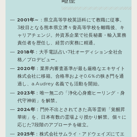
2001年～
：県立高等学校英語科にて教職に従事。
3校目となる熊本県立濟々黌高等学校を離職後、キ
ャリアチェンジ。外資系企業で社長秘書・輸入業務
責任者を歴任し、経営の実務に精通。
2018年
：大手電話占い7社オーディション全社合
格／プロデビュー。
2020年
：業界内審査基準が最も厳格なエキサイト
株式会社に移籍。合格率およそ0.6％の狭き門を通
過し、a.Audrey 名義でも活動を開始。
2023年
：唯一無二の「浄化心身癒ヒーリング・身
代守神術」を解禁。
2024年
：門外不出とされてきた高等霊術「覚醒昇
華術」を、日本有数の霊場より授かり解禁。個々に
応じた7段階のアプローチを確立。
2025年
：株式会社サムライ・アドウェイズにてエ