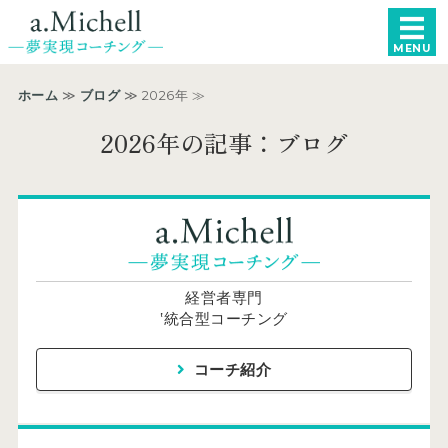
a.Michell −統
MENU
ホーム
ホーム
≫
ブログ
≫ 2026年 ≫
女性起業家・個人事業主向け
2026年の記事：ブログ
エグゼクティブ向け
コーチ紹介
申し込み・お問い合わせ
経営者専門
‛統合型コーチング
コーチ紹介