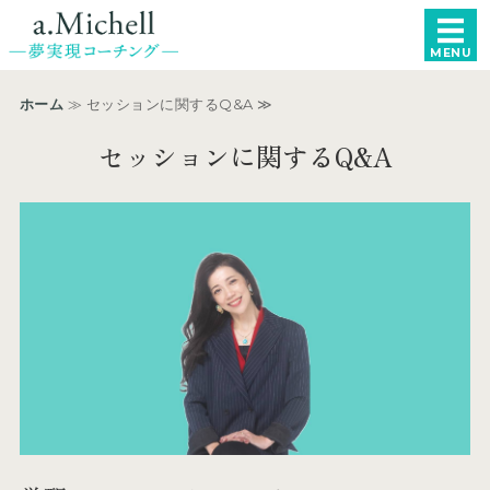
a.Michell −統
MENU
ホーム
ホーム
≫ セッションに関するQ&A ≫
女性起業家・個人事業主向け
セッションに関するQ&A
エグゼクティブ向け
コーチ紹介
申し込み・お問い合わせ