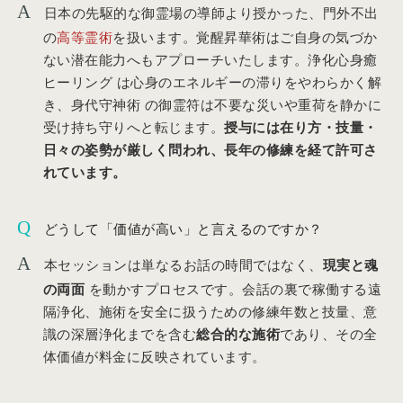
日本の先駆的な御霊場の導師より授かった、門外不出
の
高等霊術
を扱います。覚醒昇華術はご自身の気づか
ない潜在能力へもアプローチいたします。
浄化心身癒
ヒーリング
は心身のエネルギーの滞りをやわらかく解
き、
身代守神術
の御霊符は不要な災いや重荷を静かに
受け持ち守りへと転じます。
授与には在り方・技量・
日々の姿勢が厳しく問われ、長年の修練を経て許可さ
れています。
どうして「価値が高い」と言えるのですか？
本セッションは単なるお話の時間ではなく、
現実と魂
の両面
を動かすプロセスです。会話の裏で稼働する遠
隔浄化、施術を安全に扱うための修練年数と技量、意
識の深層浄化までを含む
総合的な施術
であり、その全
体価値が料金に反映されています。