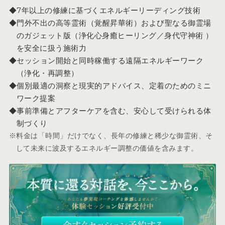
7年以上の修練に基づくエネルギーリーディング技術
門外不出の高等霊術（覚醒昇華術）および聖なる御霊場
のガジェット版（浄化心身癒ヒーリング／身代守神術 ）
を安全に扱う施術力
セッション開始と同時稼働する遠隔エネルギーワーク
（浄化・再調整）
個別最適の洞察と現実的アドバイス、定着のためのミニ
ワーク提案
事前準備とアフターケアを含む、安心して受けられる体
制づくり
料金は「時間」だけでなく、長年の修練と稀少な御霊術、そ
して未来に波及するエネルギー調整の価値を含みます。