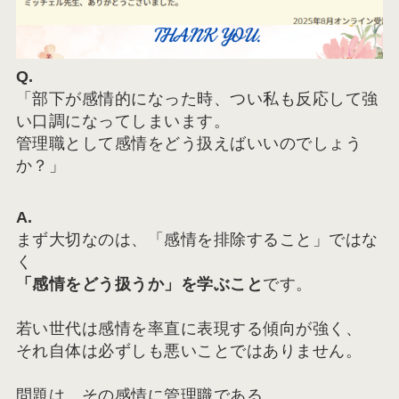
Q.
「部下が感情的になった時、つい私も反応して強
い口調になってしまいます。
管理職として感情をどう扱えばいいのでしょう
か？」
A.
まず大切なのは、「感情を排除すること」ではな
く
「感情をどう扱うか」を学ぶこと
です。
若い世代は感情を率直に表現する傾向が強く、
それ自体は必ずしも悪いことではありません。
問題は、その感情に管理職である