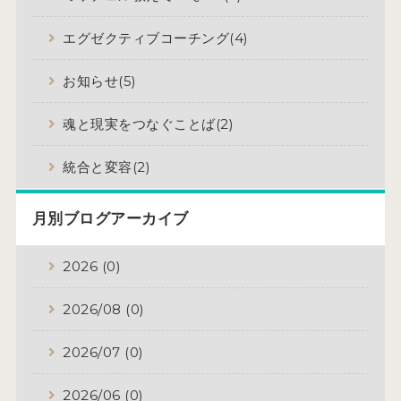
エグゼクティブコーチング(4)
お知らせ(5)
魂と現実をつなぐことば(2)
統合と変容(2)
月別ブログアーカイブ
2026 (0)
2026/08 (0)
2026/07 (0)
2026/06 (0)