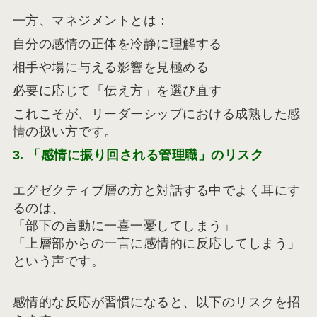
一方、マネジメントとは：
自分の感情の正体を冷静に理解する
相手や場に与える影響を見極める
必要に応じて「伝え方」を選び直す
これこそが、リーダーシップにおける成熟した感
情の扱い方です。
3. 「感情に振り回される管理職」のリスク
エグゼクティブ層の方と対話する中でよく耳にす
るのは、
「部下の言動に一喜一憂してしまう」
「上層部からの一言に感情的に反応してしまう」
という声です。
感情的な反応が習慣になると、以下のリスクを招