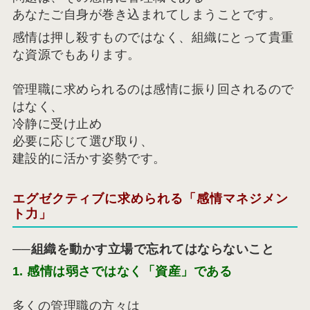
あなたご自身が巻き込まれてしまうことです。
感情は押し殺すものではなく、組織にとって貴重
な資源でもあります。
管理職に求められるのは感情に振り回されるので
はなく、
冷静に受け止め
必要に応じて選び取り、
建設的に活かす姿勢です。
エグゼクティブに求められる「感情マネジメン
ト力」
──組織を動かす立場で忘れてはならないこと
1. 感情は弱さではなく「資産」である
多くの管理職の方々は